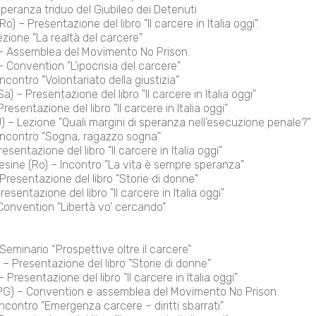
Speranza triduo del Giubileo dei Detenuti
o) – Presentazione del libro "Il carcere in Italia oggi".
ezione "La realtà del carcere"
) – Assemblea del Movimento No Prison.
 – Convention "L’ipocrisia del carcere"
ncontro "Volontariato della giustizia"
a) – Presentazione del libro "Il carcere in Italia oggi"
esentazione del libro "Il carcere in Italia oggi"
) – Lezione "Quali margini di speranza nell’esecuzione penale?"
Incontro "Sogna, ragazzo sogna"
esentazione del libro "Il carcere in Italia oggi"
esine (Ro) – Incontro "La vita è sempre speranza"
resentazione del libro "Storie di donne"
esentazione del libro "Il carcere in Italia oggi"
Convention "Libertà vo' cercando"
eminario “Prospettive oltre il carcere”
 – Presentazione del libro "Storie di donne"
 Presentazione del libro "Il carcere in Italia oggi"
 (PG) – Convention e assemblea del Movimento No Prison
ncontro "Emergenza carcere – diritti sbarrati"