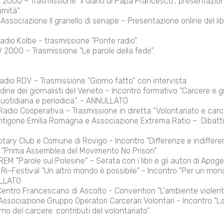
2000 – Trasmissione "Il diario di Papa Francesco”, presentazione
imità”.
Associazione Il granello di senape – Presentazione online del lib
adio Kolbe - trasmissione "Ponte radio".
2000 – Trasmissione "Le parole della fede”.
adio RDV – Trasmissione "Giorno fatto” con intervista
dine dei giornalisti del Veneto – Incontro formativo "Carcere e gi
quotidiana e periodica”. - ANNULLATO
adio Cooperativa – Trasmissione in diretta “Volontariato e carce
 Antigone Emilia Romagna e Associazione Extrema Ratio –
Dibatt
otary Club e Comune di Rovigo - Incontro "Differenze e indiffe
 "Prima Assemblea del Movimento No Prison".
M "Parole sul Polesine" – Serata con i libri e gli autori di Apoge
Ri-Festival "Un altro mondo è possibile" - Incontro "Per un mon
ULLATO
entro Francescano di Ascolto - Convention "L'ambiente violent
ssociazione Gruppo Operatori Carcerari Volontari - Incontro "L
rno del carcere: contributi del volontariato”.