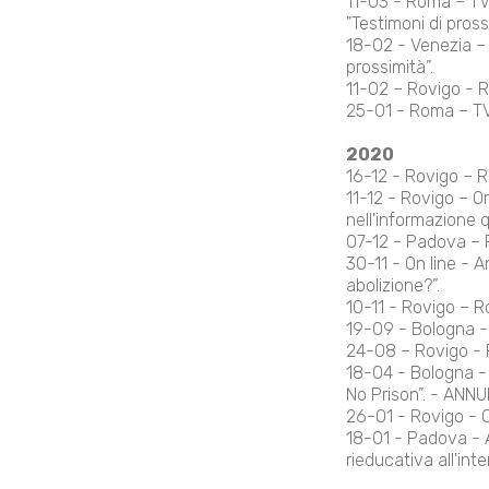
11-03 - Roma – TV 
"Testimoni di pross
18-02 - Venezia – 
prossimità”.
11-02 – Rovigo - R
25-01 - Roma – TV 
2020
16-12 - Rovigo – R
11-12 - Rovigo – Or
nell'informazione 
07-12 - Padova – R
30-11 - On line -
abolizione?”.
10-11 - Rovigo – R
19-09 - Bologna -
24-08 – Rovigo - RE
18-04 - Bologna - 
No Prison”. - ANN
26-01 - Rovigo - C
18-01 - Padova - A
rieducativa all'inte