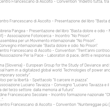
entro Francescano di Ascolto - Convention “Indietro tutta, tra
entro Francescano di Ascolto - Presentazione del libro “Basta d
ibreria Pangea - Presentazione del libro “Basta dolore e odio - N
VI) - Associazione Fotoricerca - Incontro “No Prison”.
Assemblea per un Movimento internazionale “No Prison”.
Convegno internazionale “Basta dolore e odio: No Prison”.
entro Francescano di Ascolto - Convention “Trent'anni controco
ssociazione Per la Pace - Laboratori di pace, diritti e responsab
na (Slovenia) - European Group for the Study of Deviance and S
al harm in a digitalized global world: Technologies of power an
emporary society”.
ci per la libertà - Spettacolo “Il carcere in piazza”.
sociazione Luciano Tavazza - Convegno "Luciano Tavazza e il v
 del terzo settore: dalla memoria al futuro".
dine Francescano Secolare - Incontro formazione nazionale “Chi
.”.
Centro Francescano di Ascolto - Convention “Nuntereggae più (