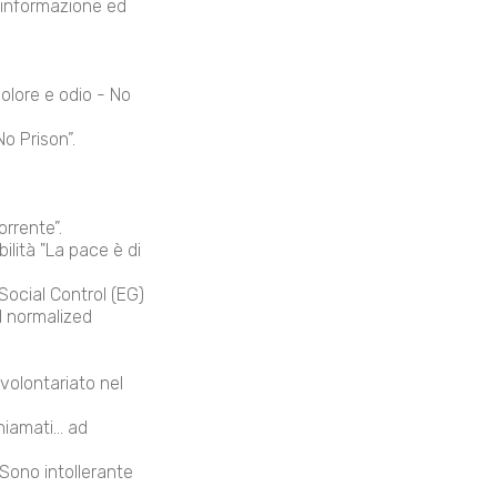
 informazione ed
olore e odio - No
o Prison”.
rrente”.
ilità "La pace è di
ocial Control (EG)
d normalized
olontariato nel
amati... ad
Sono intollerante