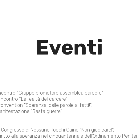
Eventi
ncontro “Gruppo promotore assemblea carcere”
ncontro “La realtà del carcere”
nvention "Speranza: dalle parole ai fatti!".
anifestazione "Basta guerre".
I Congresso di Nessuno Tocchi Caino "Non giudicare!".
iritto alla speranza nel cinquantennale dell’Ordinamento Penitenz