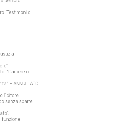
 del libro
ro "Testimoni di
ustizia
re”.
ito: “Carcere o
renza”. - ANNULLATO
o Editore.
do senza sbarre:
ato”.
a funzione