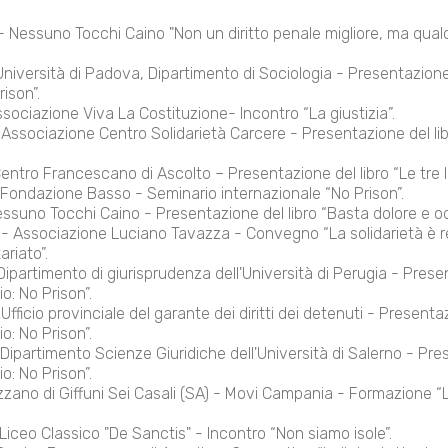
 - Nessuno Tocchi Caino "Non un diritto penale migliore, ma qual
niversità di Padova, Dipartimento di Sociologia - Presentazione
rison”.
ssociazione Viva La Costituzione- Incontro “La giustizia”.
Associazione Centro Solidarietà Carcere - Presentazione del lib
entro Francescano di Ascolto – Presentazione del libro “Le tre li
Fondazione Basso - Seminario internazionale “No Prison”.
suno Tocchi Caino - Presentazione del libro “Basta dolore e odi
 Associazione Luciano Tavazza - Convegno “La solidarietà è 
ariato”.
ipartimento di giurisprudenza dell'Università di Perugia - Presen
o: No Prison”.
Ufficio provinciale del garante dei diritti dei detenuti - Presentaz
o: No Prison”.
Dipartimento Scienze Giuridiche dell'Università di Salerno - Pres
o: No Prison”.
ano di Giffuni Sei Casali (SA) - Movi Campania - Formazione “L
Liceo Classico "De Sanctis" - Incontro “Non siamo isole”.