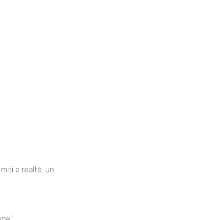
miti e realtà: un
ne".