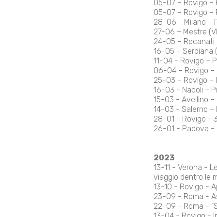
05-07 – Rovigo – Pr
05-07 – Rovigo – Pr
28-06 - Milano – Pr
27-06 – Mestre (VE)
24-05 – Recanati (M
16-05 – Serdiana (C
11-04 - Rovigo – Pr
06-04 – Rovigo – I
25-03 – Rovigo – I
16-03 - Napoli – Pre
15-03 - Avellino – P
14-03 - Salerno – Pr
28-01 - Rovigo - 36
26-01 - Padova - In
2023
13-11 - Verona - Le
viaggio dentro le mu
13-10 - Rovigo - A
23-09 - Roma - A
22-09 - Roma - "Su
13-04 - Rovigo - I