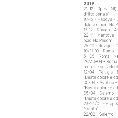
2019
21-12 - Opera (MI)
diritto penale”.
18-12 - Padova - U
dolore e odio: No P
17-12 - Rovigo - A
22-11 - Mantova - 
odio: No Prison”.
25-10 - Rovigo - C
10/11-10 - Roma - 
31-05 - Roma - Nes
29/30-04 - Roma -
profezie del volont
12/04 - Perugia - D
“Basta dolore e odi
05/04 - Avellino - 
“Basta dolore e odi
05/04 - Salerno - 
“Basta dolore e odi
23-24/02 - Prepezz
è reato”.
22/02 - Salerno - 