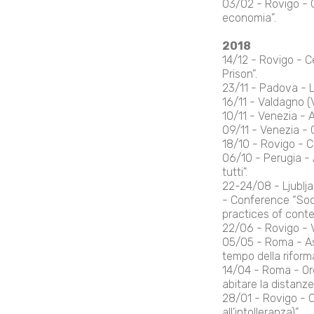
03/02 - Rovigo - C
economia”.
2018
14/12 - Rovigo - C
Prison”.
23/11 - Padova - L
16/11 - Valdagno (
10/11 - Venezia - 
09/11 - Venezia - 
18/10 - Rovigo - C
06/10 - Perugia - A
tutti".
22-24/08 - Ljublja
- Conference “Soci
practices of cont
22/06 - Rovigo - Vo
05/05 - Roma - As
tempo della riforma
14/04 - Roma - Or
abitare la distanze..
28/01 - Rovigo - 
all'intolleranza)”.