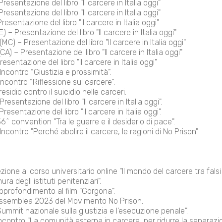
esentazione del libro "Il carcere in Italia oggi"
esentazione del libro "Il carcere in Italia oggi"
esentazione del libro "Il carcere in Italia oggi"
 – Presentazione del libro "Il carcere in Italia oggi"
C) – Presentazione del libro "Il carcere in Italia oggi"
A) – Presentazione del libro "Il carcere in Italia oggi"
esentazione del libro "Il carcere in Italia oggi"
ncontro “Giustizia e prossimità”.
ncontro “Riflessione sul carcere”.
sidio contro il suicidio nelle carceri.
resentazione del libro "Il carcere in Italia oggi".
esentazione del libro "Il carcere in Italia oggi".
^ convention "Tra le guerre e il desiderio di pace".
contro "Perché abolire il carcere, le ragioni di No Prison"
zione al corso universitario online "Il mondo del carcere tra falsi 
ra degli istituti penitenziari".
pprofondimento al film "Gorgona".
ssemblea 2023 del Movimento No Prison.
mmit nazionale sulla giustizia e l’esecuzione penale".
ncontro "La comunità esterna in carcere, per ridurre la separazio