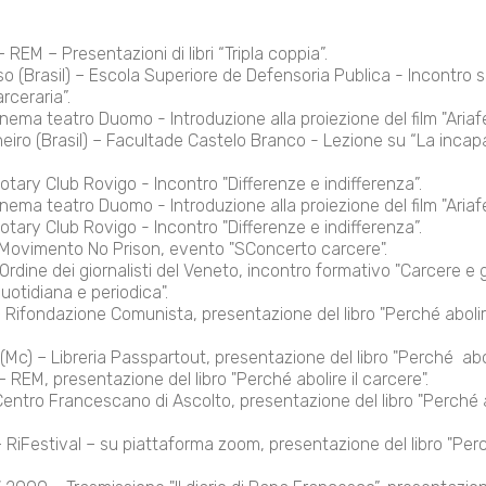
– REM – Presentazioni di libri “Tripla coppia”.
o (Brasil) – Escola Superiore de Defensoria Publica - Incontro s
rceraria”.
inema teatro Duomo - Introduzione alla proiezione del film "Ariaf
eiro (Brasil) – Facultade Castelo Branco - Lezione su “La incap
otary Club Rovigo - Incontro "Differenze e indifferenza”.
inema teatro Duomo - Introduzione alla proiezione del film "Ariaf
otary Club Rovigo - Incontro "Differenze e indifferenza”.
 Movimento No Prison, evento "SConcerto carcere".
rdine dei giornalisti del Veneto, incontro formativo "Carcere e g
uotidiana e periodica".
ifondazione Comunista, presentazione del libro "Perché abolire
Mc) – Libreria Passpartout, presentazione del libro "Perché
abo
– REM, presentazione del libro "Perché abolire il carcere".
entro Francescano di Ascolto, presentazione del libro "Perché ab
RiFestival – su piattaforma zoom, presentazione del libro "Perch