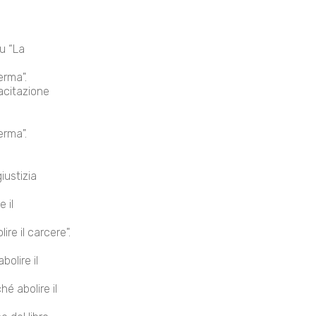
u “La
erma".
acitazione
erma".
iustizia
 il
lire il carcere".
olire il
é abolire il