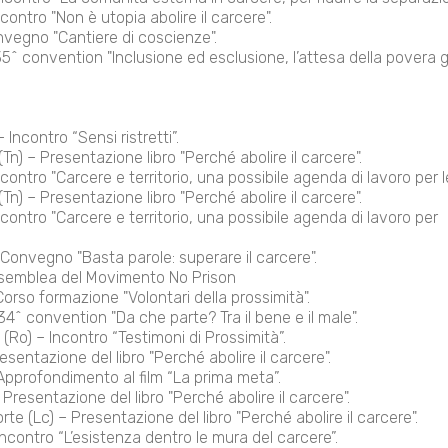
ontro "Non è utopia abolire il carcere".
nvegno "Cantiere di coscienze".
5^ convention "Inclusione ed esclusione, l’attesa della povera g
 Incontro “Sensi ristretti”.
n) – Presentazione libro "Perché abolire il carcere".
contro "Carcere e territorio, una possibile agenda di lavoro per le
n) – Presentazione libro "Perché abolire il carcere".
contro "Carcere e territorio, una possibile agenda di lavoro per
 Convegno "Basta parole: superare il carcere".
Assemblea del Movimento No Prison
orso formazione "Volontari della prossimità".
4^ convention "Da che parte? Tra il bene e il male".
(Ro) – Incontro “Testimoni di Prossimità”.
sentazione del libro "Perché abolire il carcere".
pprofondimento al film “La prima meta”.
resentazione del libro "Perché abolire il carcere".
te (Lc) – Presentazione del libro "Perché abolire il carcere".
ncontro “L’esistenza dentro le mura del carcere”.